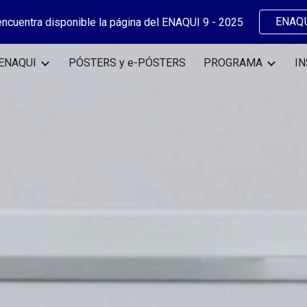
ENAQU
encuentra disponible la página del ENAQUI 9 - 2025
ip to main content
Skip to navigat
 ENAQUI
PÓSTERS y e-PÓSTERS
PROGRAMA
I